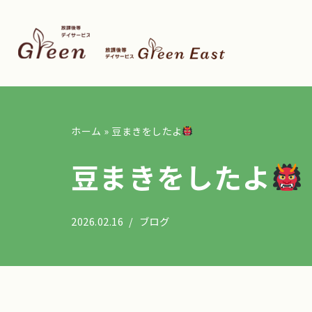
コ
ン
テ
ン
ツ
ホーム
»
豆まきをしたよ
へ
ス
豆まきをしたよ
キ
ッ
プ
2026.02.16
ブログ