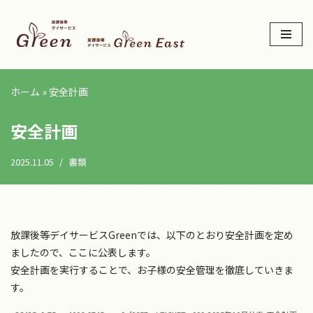
コ
ン
テ
ン
ホーム
»
安全計画
ツ
へ
安全計画
ス
キ
2025.11.05
書類
ッ
プ
放課後等デイサービスGreenでは、以下のとおり安全計画を定め
ましたので、ここに公表します。
安全計画を実行することで、お子様の安全管理を徹底していきま
す。